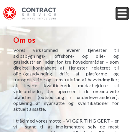
Om os
Vores virksomhed leverer tjenester til
skibsbygnings-, offshore- og olie- og
gasindustrien inden for tre hovedområder – som
direkte kontrahent af tjenester relateret til
olie-/gasudvinding, drift af platforme og
transportskibe og konstruktion af havvindmøller;
at levere kvalificerede medarbejdere til
virksomheder, der opererer i de ovennævnte
brancher (outsourcing / underleverandører);
oplæring af nyansatte og kvalifikationer for
aktuelt ansatte.
I tråd med vores motto – VI GØR TING GERT – er
vi i stand til at implementere selv de mest