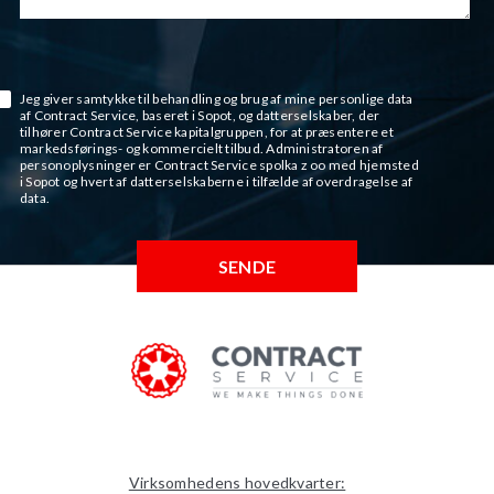
Jeg giver samtykke til behandling og brug af mine personlige data
af Contract Service, baseret i Sopot, og datterselskaber, der
tilhører Contract Service kapitalgruppen, for at præsentere et
markedsførings- og kommercielt tilbud. Administratoren af
personoplysninger er Contract Service spolka z oo med hjemsted
i Sopot og hvert af datterselskaberne i tilfælde af overdragelse af
data.
Virksomhedens hovedkvarter: